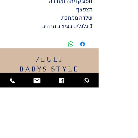
נוסע קדימה ואחורה
מצפצף
שלדה ממתכת
3 גלגלים בעיצוב מרהיב
/LULI
BABYS
STYLE
המותג שלי
LULI
התחיל מתייקי החתלה והמשיך
למוצרי תינוקות שאני מעצבת.
כל מוצרי הטקסטיל מיוצרים כאן בארץ ייצור
כחול לבן.
גאה ונרגשת להציג בפניכם את המותג שלי –
LULI
053-7294473
דף הבית
חנות