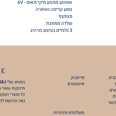
אופנוע ממנוע מיקי מאוס - 6V
נוסע קדימה ואחורה
מצפצף
שלדה ממתכת
3 גלגלים בעיצוב מרהיב
LE
בית
פייסבוק
המותג שלי
ULI
אינסטגרם
תינוקות שאני 
ים
כל מוצרי הטקסט
ת
גאה ונרגשת לה
קשר
משלוחים והחזרות