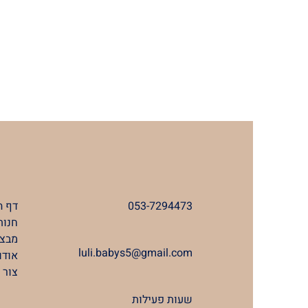
053-7294473
דף ה
חנות
מבצע
luli.babys5@gmail.com
אודו
צור 
שעות פעילות