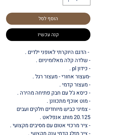
הוסף לסל
קנה עכשיו
- הדגם היוקרתי לאופני ילדים ‎.
- שלדה קלה מאלומיניום .
- כידון pl .
-מעצור אחורי - מעצור רגל .
- מעצור קדמי .
- כיסא ג'ל עם חבק פתיחה מהירה .
- מוט אוכף מתכוונן .
- צמיגי כביש מיוחדים חלקים ועבים
20.125 מותג אנפלאט .
- ציר מרכזי אטום עם מסיבים מקצועי .
- ציר מזלג קדמי ענק מקצועי .