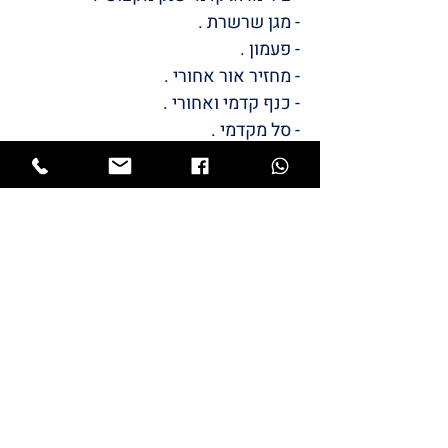
- מגן שרשרת .
- פעמון .
- מחזיר אור אחורי .
- כנף קדמי ואחורי .
- סל מקדמי .
/LULI
BABYS
STYLE
המותג שלי
LULI
התחיל מתייקי החתלה והמשיך
למוצרי תינוקות שאני מעצבת.
כל מוצרי הטקסטיל מיוצרים כאן בארץ ייצור
כחול לבן.
גאה ונרגשת להציג בפניכם את המותג שלי –
LULI