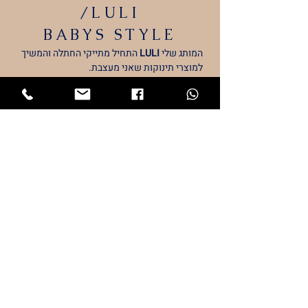
/LULI
BABYS
STYLE
המותג שלי
LULI
התחיל מתייקי החתלה והמשיך
למוצרי תינוקות שאני מעצבת.
כל מוצרי הטקסטיל מיוצרים כאן בארץ ייצור
כחול לבן.
גאה ונרגשת להציג בפניכם את המותג שלי –
LULI
053-7294473
דף הבית
חנות
luli.babys5@gmail.com
מבצעים
אודות
שעות פעילות
צור קשר
א-ה 09:00-16:00
שישי וערבי חג- 09:00-12:00
משלוחים והחזרות
פייסבוק