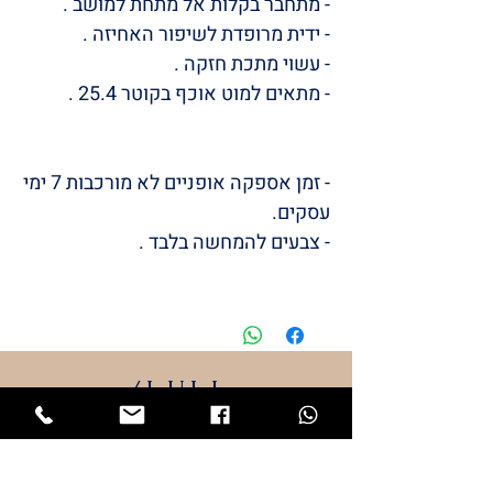
- מתחבר בקלות אל מתחת למושב .
- ידית מרופדת לשיפור האחיזה .
- עשוי מתכת חזקה .
- מתאים למוט אוכף בקוטר 25.4 .
- זמן אספקה אופניים לא מורכבות 7 ימי
עסקים.
- צבעים להמחשה בלבד .
/LULI
BABYS
STYLE
המותג שלי
LULI
התחיל מתייקי החתלה והמשיך
למוצרי תינוקות שאני מעצבת.