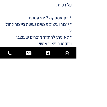
על רכות .
* זמן אספקה ​​7 ימי עסקים .
* ייצור ועיצוב מצעים נעשה בייצור כחול
לבן .
* לא ניתן להחזיר מוצרים שעוצבו
ורוקמו בעיצוב אישי.
* צבעים להמחשה בלבד .
/LULI
BABYS
STYLE
המותג שלי
LULI
התחיל מתייקי החתלה והמשיך
למוצרי תינוקות שאני מעצבת.
כל מוצרי הטקסטיל מיוצרים כאן בארץ ייצור
כחול לבן.