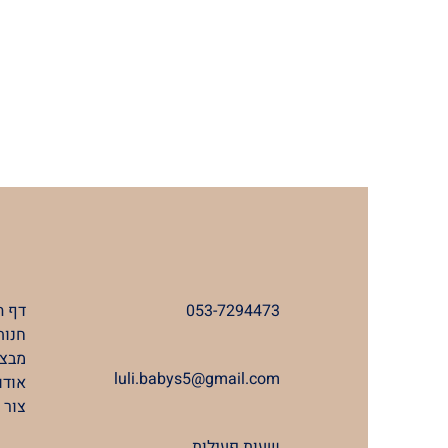
053-7294473
דף ה
חנות
מבצע
luli.babys5@gmail.com
אודו
צור 
שעות פעילות