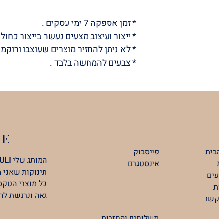
* זמן אספקה ​​7 ימי עסקים .
* ייצור ועיצוב מצעים נעשה בייצור כחול ל
* לא ניתן להחזיר מוצרים שעוצבו ורוקמו
* צבעים להמחשה בלבד .
LE
בית
פייסבוק
המותג שלי
ULI
אינסטגרם
תינוקות שאני 
ים
כל מוצרי הטקסט
ת
גאה ונרגשת לה
קשר
משלוחים והחזרות