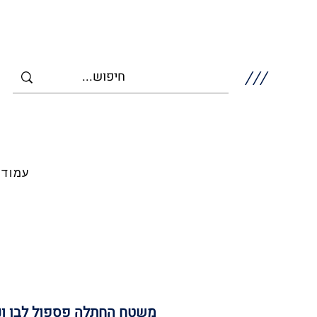
///
עמוד 
משטח החתלה פספול לבן ונ