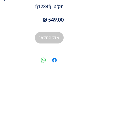
מק"ט: fj1234fj
מחיר
אזל המלאי