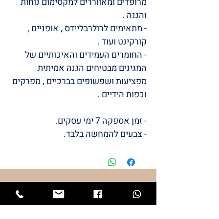
מרופדים ומאווררים למקסימום נוחות
והגנה .
- מתאימים לרולרבליידס , אופניים ,
קורקינט ועוד .
- החומרים העמידים והאיכותיים של
המגינים מבטיחים הגנה אמיתית
מפציעות ושפשופים בברכיים , מפרקים
וכפות הידיים .
- זמן אספקה 7 ימי עסקים.
- צבעים להמחשה בלבד.
/LULI
BABYS
STYLE
המותג שלי
LULI
התחיל מתייקי החתלה והמשיך