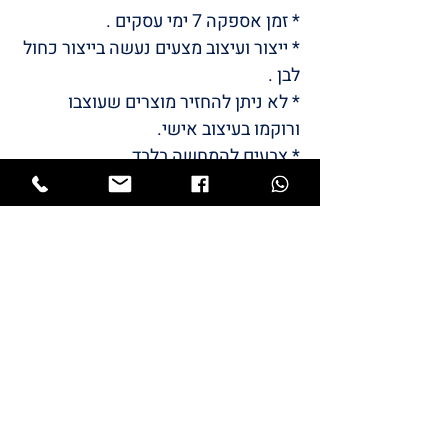
* זמן אספקה ​​7 ימי עסקים .
* ייצור ועיצוב מצעים נעשה בייצור כחול
לבן .
* לא ניתן להחזיר מוצרים שעוצבו
ורוקמו בעיצוב אישי.
* צבעים להמחשה בלבד .
/LULI
BABYS
STYLE
המותג שלי
LULI
התחיל מתייקי החתלה והמשיך
למוצרי תינוקות שאני מעצבת.
כל מוצרי הטקסטיל מיוצרים כאן בארץ ייצור
כחול לבן.
גאה ונרגשת להציג בפניכם את המותג שלי –
LULI