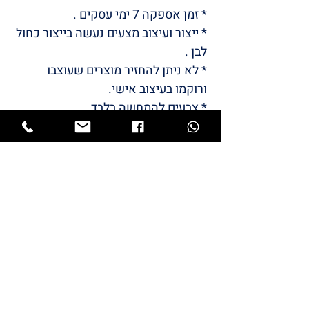
* זמן אספקה ​​7 ימי עסקים .
* ייצור ועיצוב מצעים נעשה בייצור כחול
לבן .
* לא ניתן להחזיר מוצרים שעוצבו
ורוקמו בעיצוב אישי.
* צבעים להמחשה בלבד .
/LULI
BABYS
STYLE
המותג שלי
LULI
התחיל מתייקי החתלה והמשיך
למוצרי תינוקות שאני מעצבת.
כל מוצרי הטקסטיל מיוצרים כאן בארץ ייצור
כחול לבן.
גאה ונרגשת להציג בפניכם את המותג שלי –
LULI