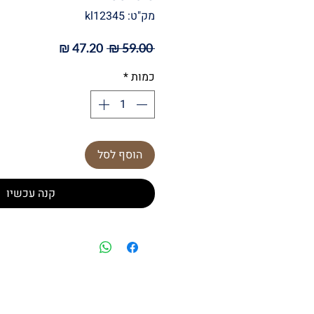
מק"ט: kl12345
מחיר
מחיר
 ‏59.00 ‏₪ 
רגיל
מבצע
כמות
*
הוסף לסל
קנה עכשיו