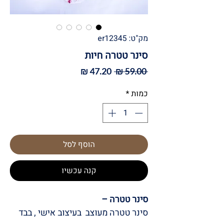
מק"ט: er12345
סינר טטרה חיות
מחיר
מחיר
 ‏59.00 ‏₪ 
רגיל
מבצע
כמות
*
הוסף לסל
קנה עכשיו
סינר טטרה –
סינר טטרה מעוצב בעיצוב אישי , בבד