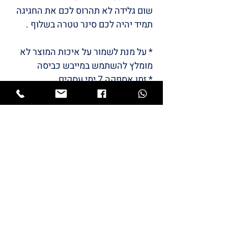
שום גלידה לא תהרוס לכם את החגיגה
תמיד יהיה לכם סינר טטרה בשלוף .
* על מנת לשמור על איכות המוצר לא
מומלץ להשתמש במייבש כביסה
* זמן אספקה 7 ימי עסקים
/LULI
BABYS
STYLE
המותג שלי
LULI
התחיל מתייקי החתלה והמשיך
למוצרי תינוקות שאני מעצבת.
כל מוצרי הטקסטיל מיוצרים כאן בארץ ייצור
כחול לבן.
גאה ונרגשת להציג בפניכם את המותג שלי –
LULI