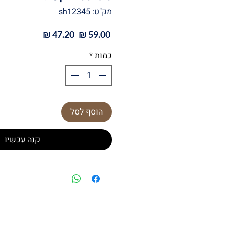
מק"ט: sh12345
מחיר
מחיר
 ‏59.00 ‏₪ 
רגיל
מבצע
כמות
*
הוסף לסל
קנה עכשיו