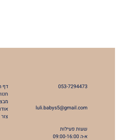
053-7294473
דף ה
חנות
מבצע
luli.babys5@gmail.com
אודו
צור 
שעות פעילות
א-ה 09:00-16:00