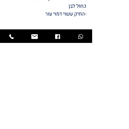
כחול לבן
-התיק עשוי דמוי עור
/LULI
BABYS
STYLE
המותג שלי
LULI
התחיל מתייקי החתלה והמשיך
למוצרי תינוקות שאני מעצבת.
כל מוצרי הטקסטיל מיוצרים כאן בארץ ייצור
כחול לבן.
גאה ונרגשת להציג בפניכם את המותג שלי –
LULI
053-7294473
דף הבית
חנות
luli.babys5@gmail.com