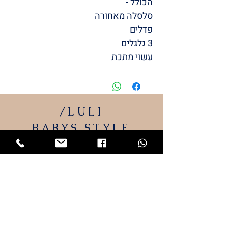
הכולל -
סלסלה מאחורה
פדלים
3 גלגלים
עשוי מתכת
/LULI
BABYS
STYLE
המותג שלי
LULI
התחיל מתייקי החתלה והמשיך
למוצרי תינוקות שאני מעצבת.
כל מוצרי הטקסטיל מיוצרים כאן בארץ ייצור
כחול לבן.
גאה ונרגשת להציג בפניכם את המותג שלי –
LULI