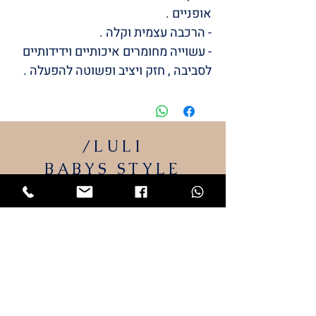
אופניים .
- הרכבה עצמית וקלה .
- עשוייה מחומרים איכותיים וידידותיים
לסביבה , חזק ויציב ופשוטה להפעלה .
/LULI
BABYS
STYLE
המותג שלי
LULI
התחיל מתייקי החתלה והמשיך
למוצרי תינוקות שאני מעצבת.
כל מוצרי הטקסטיל מיוצרים כאן בארץ ייצור
כחול לבן.
גאה ונרגשת להציג בפניכם את המותג שלי –
LULI
053-7294473
דף הבית