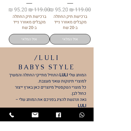
מחיר רגיל
מחיר מבצע
מחיר רגיל
מחיר מבצע
ברכישת תיק החתלה
ברכישת תיק החתלה
מקבלים מאוורר נייד
מקבלים מאוורר נייד
ב-20 שח
ב-20 שח
אזל המלאי
אזל המלאי
/LULI
BABYS
STYLE
המותג שלי
LULI
התחיל מתייקי החתלה והמשיך
למוצרי תינוקות שאני מעצבת.
כל מוצרי הטקסטיל מיוצרים כאן בארץ ייצור
כחול לבן.
גאה ונרגשת להציג בפניכם את המותג שלי –
LULI
053-7294473
דף הבית