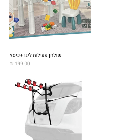
שולחן פעילות ליגו +כיסא
מחיר