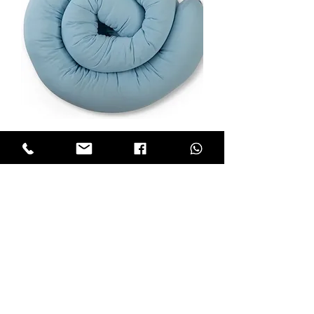
נחשוש תכלת
מחיר
/LULI
BABYS
STYLE
המותג שלי
LULI
התחיל מתייקי החתלה והמשיך
למוצרי תינוקות שאני מעצבת.
כל מוצרי הטקסטיל מיוצרים כאן בארץ ייצור
כחול לבן.
גאה ונרגשת להציג בפניכם את המותג שלי –