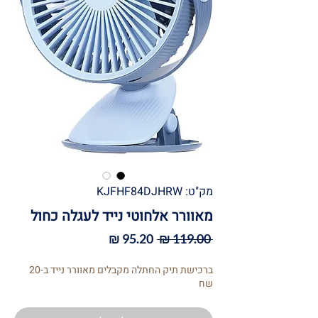
מק"ט: KJFHF84DJHRW
מאוורר אלחוטי נייד לעגלה כחול
מחיר
מחיר
 ‏119.00 ‏₪ 
רגיל
מבצע
ברכישת תיק החתלה מקבלים מאוורר נייד ב-20
שח