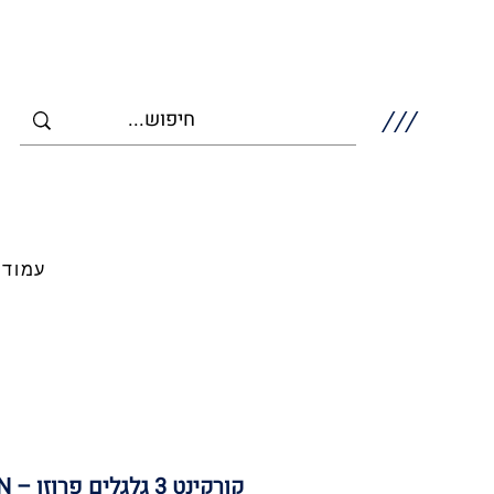
///
עמוד 
קורקינט 3 גלגלים פרוזן – FROZEN