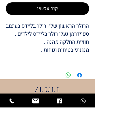
קנה עכשיו
הרולר הראשון שלי- רולר בליידס בעיצוב
ספיידרמן נעלי רולר בליידס לילדים .
חוויית החלקה מהנה .
מנגנוני בטיחות ונוחות .
/LULI
BABYS
STYLE
המותג שלי
LULI
התחיל מתייקי החתלה והמשיך
למוצרי תינוקות שאני מעצבת.
כל מוצרי הטקסטיל מיוצרים כאן בארץ ייצור
כחול לבן.
גאה ונרגשת להציג בפניכם את המותג שלי –